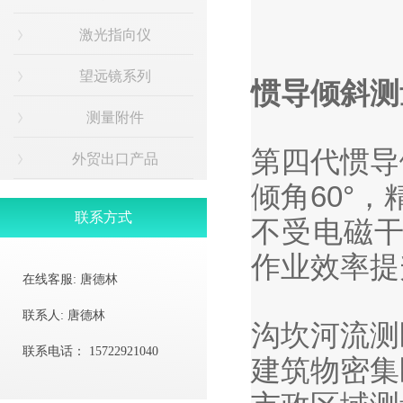
激光指向仪
望远镜系列
惯导倾斜测
测量附件
第四代惯导
外贸出口产品
倾⻆60°，
联系方式
不受电磁
作业效率提
在线客服:
唐德林
联系人:
唐德林
沟坎河流测
联系电话：
15722921040
建筑物密集