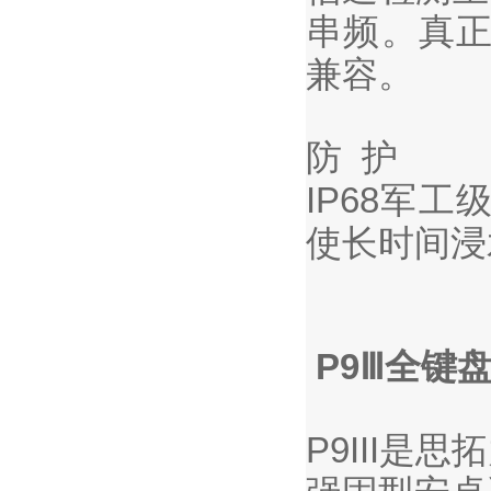
串频。真正
兼容。
防 护
IP68军
使长时间浸
P9Ⅲ全键
P9III